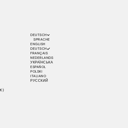
DEUTSCH
SPRACHE
ENGLISH
DEUTSCH
FRANÇAIS
NEDERLANDS
УКРАЇНСЬКА
ESPAÑOL
POLSKI
ITALIANO
РУССКИЙ
€)