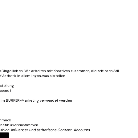
Dinge lieben. Wir arbeiten mit Kreativen zusammen, die zeitlosen Stil
sthetik in allem legen, was sie teilen.
stellung
ssend)
e im BURKER-Marketing verwendet werden
Schmuck
sthetik übereinstimmen
ashion-Influencer und ästhetische Content-Accounts.