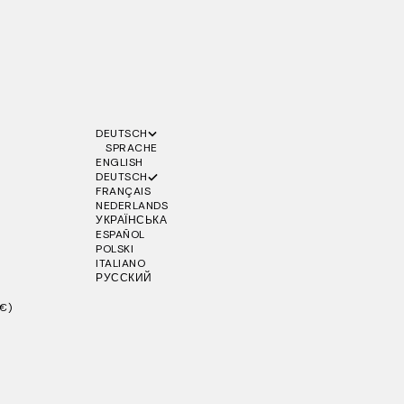
DEUTSCH
SPRACHE
ENGLISH
DEUTSCH
FRANÇAIS
NEDERLANDS
УКРАЇНСЬКА
ESPAÑOL
POLSKI
ITALIANO
РУССКИЙ
€)