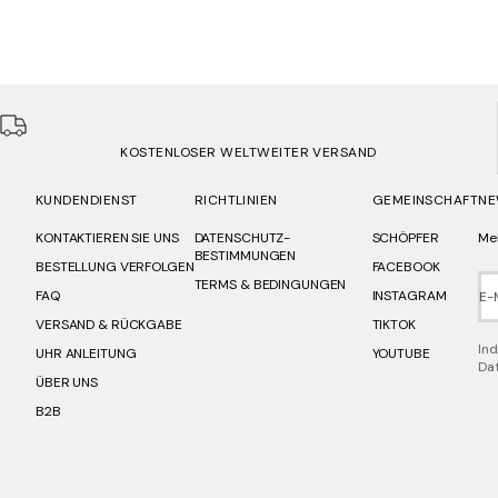
KOSTENLOSER WELTWEITER VERSAND
KUNDENDIENST
RICHTLINIEN
GEMEINSCHAFT
NE
KONTAKTIEREN SIE UNS
DATENSCHUTZ-
SCHÖPFER
Mel
BESTIMMUNGEN
BESTELLUNG VERFOLGEN
FACEBOOK
TERMS & BEDINGUNGEN
FAQ
INSTAGRAM
E-
VERSAND & RÜCKGABE
TIKTOK
Ind
UHR ANLEITUNG
YOUTUBE
Dat
ÜBER UNS
B2B