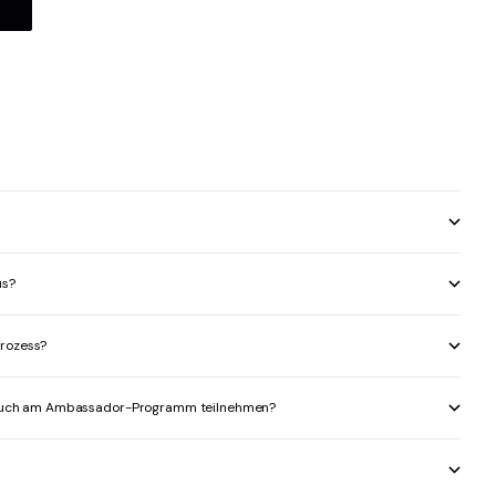
us?
prozess?
ls auch am Ambassador-Programm teilnehmen?