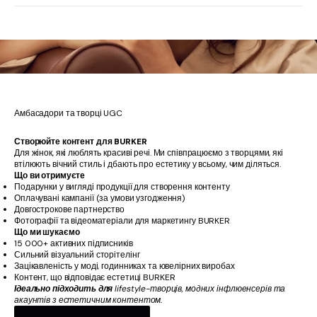
Амбасадори та творці UGC
Створюйте контент для BURKER
Для жінок, які люблять красиві речі. Ми співпрацюємо з творцями, які
втілюють вічний стиль і дбають про естетику у всьому, чим діляться.
Що ви отримуєте
Подарунки у вигляді продукції для створення контенту
Оплачувані кампанії (за умови узгодження)
Довгострокове партнерство
Фотографії та відеоматеріали для маркетингу BURKER
Що ми шукаємо
15 000+ активних підписників
Сильний візуальний сторітелінг
Зацікавленість у моді, годинниках та ювелірних виробах
Контент, що відповідає естетиці BURKER
Ідеально підходить для
lifestyle-творців, модних інфлюенсерів та
акаунтів з естетичним контентом.