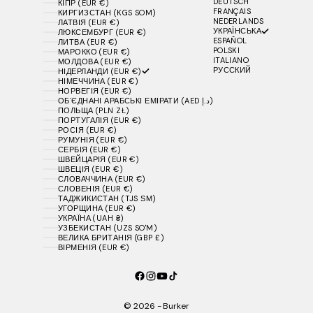
DEUTSCH
КІПР (EUR €)
FRANÇAIS
КИРГИЗСТАН (KGS SOM)
NEDERLANDS
ЛАТВІЯ (EUR €)
УКРАЇНСЬКА
ЛЮКСЕМБУРГ (EUR €)
ESPAÑOL
ЛИТВА (EUR €)
POLSKI
МАРОККО (EUR €)
ITALIANO
МОЛДОВА (EUR €)
РУССКИЙ
НІДЕРЛАНДИ (EUR €)
НІМЕЧЧИНА (EUR €)
НОРВЕГІЯ (EUR €)
ОБʼЄДНАНІ АРАБСЬКІ ЕМІРАТИ (AED د.إ)
ПОЛЬЩА (PLN ZŁ)
ПОРТУГАЛІЯ (EUR €)
РОСІЯ (EUR €)
РУМУНІЯ (EUR €)
СЕРБІЯ (EUR €)
ШВЕЙЦАРІЯ (EUR €)
ШВЕЦІЯ (EUR €)
СЛОВАЧЧИНА (EUR €)
СЛОВЕНІЯ (EUR €)
ТАДЖИКИСТАН (TJS ЅМ)
УГОРЩИНА (EUR €)
УКРАЇНА (UAH ₴)
УЗБЕКИСТАН (UZS SO'M)
ВЕЛИКА БРИТАНІЯ (GBP £)
ВІРМЕНІЯ (EUR €)
© 2026 - Burker