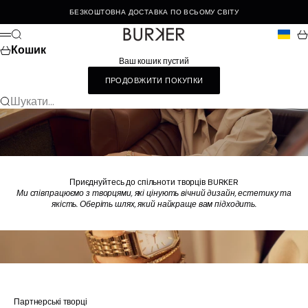
Перейти до контенту
БЕЗКОШТОВНА ДОСТАВКА ПО ВСЬОМУ СВІТУ
Burker
Пошук
Ко
Меню
Кошик
Ваш кошик пустий
ПРОДОВЖИТИ ПОКУПКИ
Шукати...
Приєднуйтесь до спільноти творців BURKER
Ми співпрацюємо з творцями, які цінують вічний дизайн, естетику та
якість. Оберіть шлях, який найкраще вам підходить.
Партнерські творці