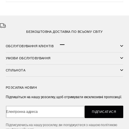
БЕЗКОШТОВНА ДОСТАВКА ПО ВСЬОМУ СВІТУ
ОБСЛУГОВУВАННЯ КЛІЄНТІВ
Перейти до елемента 1
Перейти до елемента 2
Перейти до елемента 3
УМОВИ ОБСЛУГОВУВАННЯ
СПІЛЬНОТА
РОЗСИЛКА НОВИН
Підпишіться на нашу розсилку, щоб отримувати ексклюзивні пропозиції.
Електронна адреса
ПІДПИСАТИСЯ
Підписуючись на нашу розсилку, ви погоджуєтеся з нашою політикою