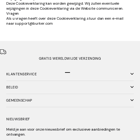
Deze Cookieverklaring kan worden gewijzigd. Wij zullen eventuele
wijzigingen in deze Cookieverklaring via de Website communiceren.
Vragen
Als u vragen heeft over deze Cookieverklaring, stuur dan een e-mail
naar
support
@burker.com
GRATIS WERELDWIJDE VERZENDING
KLANTENSERVICE
Naar artikel 1
Naar artikel 2
Naar artikel 3
BELEID
GEMEENSCHAP
NIEUWSBRIEF
Meld je aan voor onze nieuwsbrief om exclusieve aanbiedingen te
ontvangen.