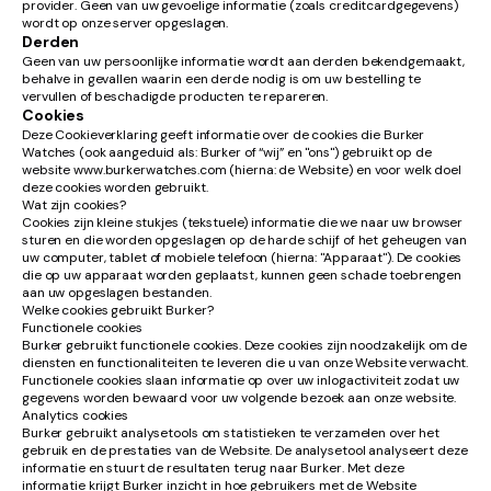
provider. Geen van uw gevoelige informatie (zoals creditcardgegevens)
wordt op onze server opgeslagen.
Derden
Geen van uw persoonlijke informatie wordt aan derden bekendgemaakt,
behalve in gevallen waarin een derde nodig is om uw bestelling te
vervullen of beschadigde producten te repareren.
Cookies
Deze Cookieverklaring geeft informatie over de cookies die Burker
Watches (ook aangeduid als: Burker of “wij” en "ons") gebruikt op de
website www.burkerwatches.com (hierna: de Website) en voor welk doel
deze cookies worden gebruikt.
Wat zijn cookies?
Cookies zijn kleine stukjes (tekstuele) informatie die we naar uw browser
sturen en die worden opgeslagen op de harde schijf of het geheugen van
uw computer, tablet of mobiele telefoon (hierna: "Apparaat"). De cookies
die op uw apparaat worden geplaatst, kunnen geen schade toebrengen
aan uw opgeslagen bestanden.
Welke cookies gebruikt Burker?
Functionele cookies
Burker gebruikt functionele cookies. Deze cookies zijn noodzakelijk om de
diensten en functionaliteiten te leveren die u van onze Website verwacht.
Functionele cookies slaan informatie op over uw inlogactiviteit zodat uw
gegevens worden bewaard voor uw volgende bezoek aan onze website.
Analytics cookies
Burker gebruikt analysetools om statistieken te verzamelen over het
gebruik en de prestaties van de Website. De analysetool analyseert deze
informatie en stuurt de resultaten terug naar Burker. Met deze
informatie krijgt Burker inzicht in hoe gebruikers met de Website