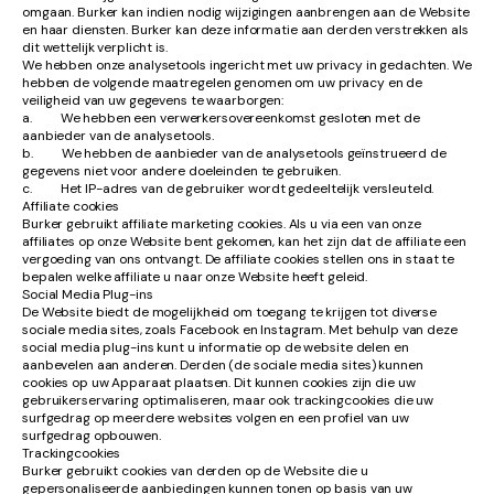
omgaan. Burker kan indien nodig wijzigingen aanbrengen aan de Website
en haar diensten. Burker kan deze informatie aan derden verstrekken als
dit wettelijk verplicht is.
We hebben onze analysetools ingericht met uw privacy in gedachten. We
hebben de volgende maatregelen genomen om uw privacy en de
veiligheid van uw gegevens te waarborgen:
a. We hebben een verwerkersovereenkomst gesloten met de
aanbieder van de analysetools.
b. We hebben de aanbieder van de analysetools geïnstrueerd de
gegevens niet voor andere doeleinden te gebruiken.
c. Het IP-adres van de gebruiker wordt gedeeltelijk versleuteld.
Affiliate cookies
Burker gebruikt affiliate marketing cookies. Als u via een van onze
affiliates op onze Website bent gekomen, kan het zijn dat de affiliate een
vergoeding van ons ontvangt. De affiliate cookies stellen ons in staat te
bepalen welke affiliate u naar onze Website heeft geleid.
Social Media Plug-ins
De Website biedt de mogelijkheid om toegang te krijgen tot diverse
sociale media sites, zoals Facebook en Instagram. Met behulp van deze
social media plug-ins kunt u informatie op de website delen en
aanbevelen aan anderen. Derden (de sociale media sites) kunnen
cookies op uw Apparaat plaatsen. Dit kunnen cookies zijn die uw
gebruikerservaring optimaliseren, maar ook trackingcookies die uw
surfgedrag op meerdere websites volgen en een profiel van uw
surfgedrag opbouwen.
Trackingcookies
Burker gebruikt cookies van derden op de Website die u
gepersonaliseerde aanbiedingen kunnen tonen op basis van uw