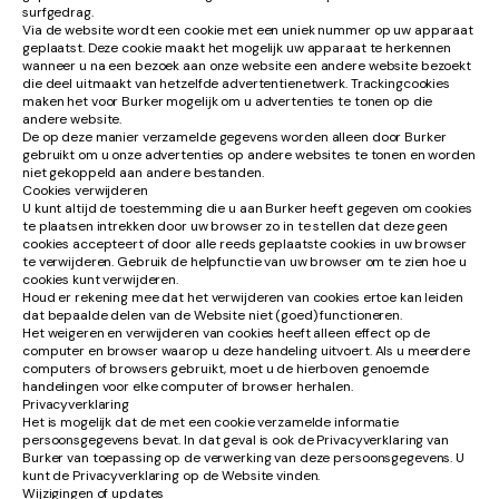
surfgedrag.
Via de website wordt een cookie met een uniek nummer op uw apparaat
geplaatst. Deze cookie maakt het mogelijk uw apparaat te herkennen
wanneer u na een bezoek aan onze website een andere website bezoekt
die deel uitmaakt van hetzelfde advertentienetwerk. Trackingcookies
maken het voor Burker mogelijk om u advertenties te tonen op die
andere website.
De op deze manier verzamelde gegevens worden alleen door Burker
gebruikt om u onze advertenties op andere websites te tonen en worden
niet gekoppeld aan andere bestanden.
Cookies verwijderen
U kunt altijd de toestemming die u aan Burker heeft gegeven om cookies
te plaatsen intrekken door uw browser zo in te stellen dat deze geen
cookies accepteert of door alle reeds geplaatste cookies in uw browser
te verwijderen. Gebruik de helpfunctie van uw browser om te zien hoe u
cookies kunt verwijderen.
Houd er rekening mee dat het verwijderen van cookies ertoe kan leiden
dat bepaalde delen van de Website niet (goed) functioneren.
Het weigeren en verwijderen van cookies heeft alleen effect op de
computer en browser waarop u deze handeling uitvoert. Als u meerdere
computers of browsers gebruikt, moet u de hierboven genoemde
handelingen voor elke computer of browser herhalen.
Privacyverklaring
Het is mogelijk dat de met een cookie verzamelde informatie
persoonsgegevens bevat. In dat geval is ook de Privacyverklaring van
Burker van toepassing op de verwerking van deze persoonsgegevens. U
kunt de Privacyverklaring op de Website vinden.
Wijzigingen of updates