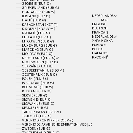
GEORGIË (EUR €)
GRIEKENLAND (EUR €)
HONGARIJE (EUR €)
NEDERLANDS
IERLAND (EUR €)
TAAL
ITALIË (EUR €)
ENGLISH
KAZACHSTAN (KZT ₸)
DEUTSCH
KIRGIZIË (KGS SOM)
FRANÇAIS
KROATIË (EUR €)
NEDERLANDS
LETLAND (EUR €)
УКРАЇНСЬКА
LITOUWEN (EUR €)
ESPAÑOL
LUXEMBURG (EUR €)
POLSKI
MAROKKO (EUR €)
ITALIANO
MOLDAVIË (EUR €)
РУССКИЙ
NEDERLAND (EUR €)
NOORWEGEN (EUR €)
OEKRAÏNE (UAH ₴)
OEZBEKISTAN (UZS SO'M)
OOSTENRIJK (EUR €)
POLEN (PLN ZŁ)
PORTUGAL (EUR €)
ROEMENIË (EUR €)
RUSLAND (EUR €)
SERVIË (EUR €)
SLOVENIË (EUR €)
SLOWAKIJE (EUR €)
SPANJE (EUR €)
TADZJIKISTAN (TJS ЅМ)
TSJECHIË (EUR €)
VERENIGD KONINKRIJK (GBP £)
VERENIGDE ARABISCHE EMIRATEN (AED د.إ)
ZWEDEN (EUR €)
ZWITSERLAND (EUR €)