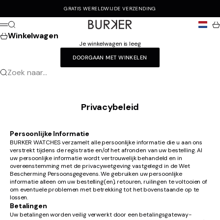
Naar inhoud
GRATIS WERELDWIJDE VERZENDING
Burker
Zoeken
Wi
Menu
Winkelwagen
Je winkelwagen is leeg
DOORGAAN MET WINKELEN
Zoek naar...
Privacybeleid
Persoonlijke Informatie
BURKER WATCHES verzamelt alle persoonlijke informatie die u aan ons
verstrekt tijdens de registratie en/of het afronden van uw bestelling. Al
uw persoonlijke informatie wordt vertrouwelijk behandeld en in
overeenstemming met de privacywetgeving vastgelegd in de Wet
Bescherming Persoonsgegevens. We gebruiken uw persoonlijke
informatie alleen om uw bestelling(en), retouren, ruilingen te voltooien of
om eventuele problemen met betrekking tot het bovenstaande op te
lossen.
Betalingen
Uw betalingen worden veilig verwerkt door een betalingsgateway-