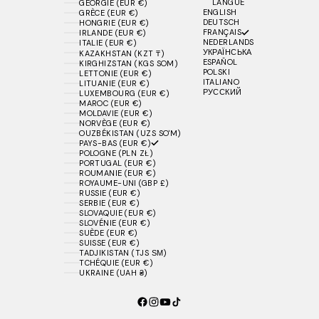
LANGUE
GÉORGIE (EUR €)
ENGLISH
GRÈCE (EUR €)
DEUTSCH
HONGRIE (EUR €)
FRANÇAIS
IRLANDE (EUR €)
NEDERLANDS
ITALIE (EUR €)
УКРАЇНСЬКА
KAZAKHSTAN (KZT ₸)
ESPAÑOL
KIRGHIZSTAN (KGS SOM)
POLSKI
LETTONIE (EUR €)
ITALIANO
LITUANIE (EUR €)
РУССКИЙ
LUXEMBOURG (EUR €)
MAROC (EUR €)
MOLDAVIE (EUR €)
NORVÈGE (EUR €)
OUZBÉKISTAN (UZS SO'M)
PAYS-BAS (EUR €)
POLOGNE (PLN ZŁ)
PORTUGAL (EUR €)
ROUMANIE (EUR €)
ROYAUME-UNI (GBP £)
RUSSIE (EUR €)
SERBIE (EUR €)
SLOVAQUIE (EUR €)
SLOVÉNIE (EUR €)
SUÈDE (EUR €)
SUISSE (EUR €)
TADJIKISTAN (TJS ЅМ)
TCHÉQUIE (EUR €)
UKRAINE (UAH ₴)