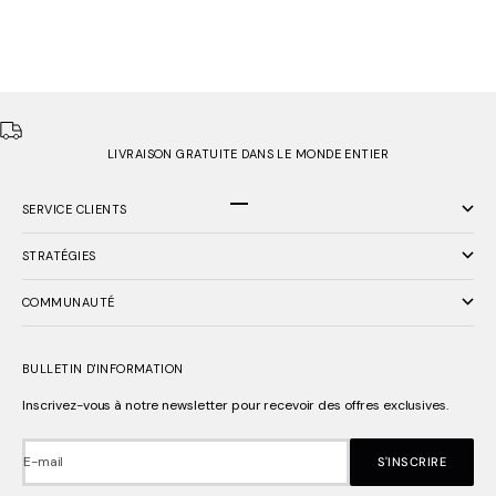
AVA SILVER BRACELET
AVA GOLD BLACK BRACELET
PRIX DE VENTE
PRIX DE VENTE
€39,00
€39,00
LIVRAISON GRATUITE DANS LE MONDE ENTIER
SERVICE CLIENTS
Aller à l'élément 1
Aller à l'élément 2
Aller à l'élément 3
STRATÉGIES
COMMUNAUTÉ
BULLETIN D'INFORMATION
Inscrivez-vous à notre newsletter pour recevoir des offres exclusives.
E-mail
S'INSCRIRE