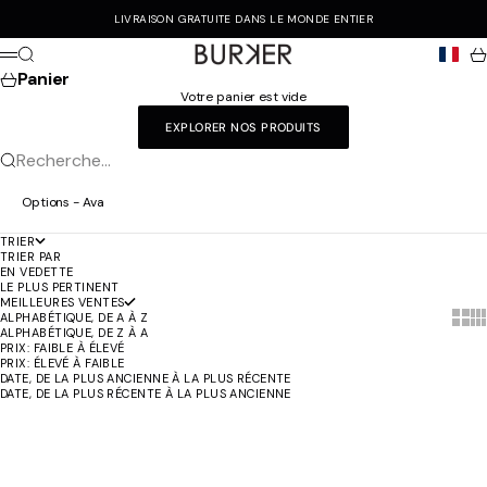
Passer au contenu
LIVRAISON GRATUITE DANS LE MONDE ENTIER
Burker
Recherche
Pa
Menu
Panier
Votre panier est vide
EXPLORER NOS PRODUITS
Recherche...
Options - Ava
TRIER
TRIER PAR
EN VEDETTE
LE PLUS PERTINENT
MEILLEURES VENTES
Show 
Sh
ALPHABÉTIQUE, DE A À Z
ALPHABÉTIQUE, DE Z À A
PRIX: FAIBLE À ÉLEVÉ
PRIX: ÉLEVÉ À FAIBLE
DATE, DE LA PLUS ANCIENNE À LA PLUS RÉCENTE
DATE, DE LA PLUS RÉCENTE À LA PLUS ANCIENNE
Ajouter au panier
Ajouter au panier