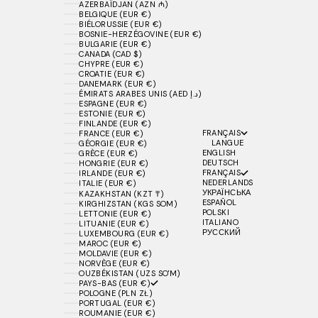
AZERBAÏDJAN (AZN ₼)
BELGIQUE (EUR €)
BIÉLORUSSIE (EUR €)
BOSNIE-HERZÉGOVINE (EUR €)
BULGARIE (EUR €)
CANADA (CAD $)
CHYPRE (EUR €)
CROATIE (EUR €)
DANEMARK (EUR €)
ÉMIRATS ARABES UNIS (AED د.إ)
ESPAGNE (EUR €)
ESTONIE (EUR €)
FINLANDE (EUR €)
FRANÇAIS
FRANCE (EUR €)
LANGUE
GÉORGIE (EUR €)
ENGLISH
GRÈCE (EUR €)
DEUTSCH
HONGRIE (EUR €)
FRANÇAIS
IRLANDE (EUR €)
NEDERLANDS
ITALIE (EUR €)
УКРАЇНСЬКА
KAZAKHSTAN (KZT ₸)
ESPAÑOL
KIRGHIZSTAN (KGS SOM)
POLSKI
LETTONIE (EUR €)
ITALIANO
LITUANIE (EUR €)
РУССКИЙ
LUXEMBOURG (EUR €)
MAROC (EUR €)
MOLDAVIE (EUR €)
NORVÈGE (EUR €)
OUZBÉKISTAN (UZS SO'M)
PAYS-BAS (EUR €)
POLOGNE (PLN ZŁ)
PORTUGAL (EUR €)
ROUMANIE (EUR €)