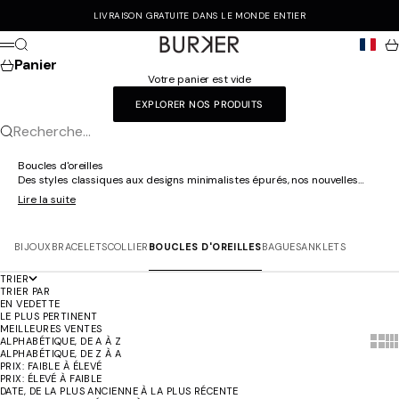
Passer au contenu
LIVRAISON GRATUITE DANS LE MONDE ENTIER
Burker
Recherche
Pa
Menu
Panier
Votre panier est vide
EXPLORER NOS PRODUITS
Recherche...
Boucles d'oreilles
Des styles classiques aux designs minimalistes épurés, nos nouvelles
boucles d'oreilles offrent une gamme variée d'options pour convenir à
Lire la suite
chaque occasion. Nous avons quelque chose de spécial rien que pour
vous.
BIJOUX
BRACELETS
COLLIER
BOUCLES D'OREILLES
BAGUES
ANKLETS
TRIER
TRIER PAR
EN VEDETTE
LE PLUS PERTINENT
MEILLEURES VENTES
Show 
Sh
ALPHABÉTIQUE, DE A À Z
ALPHABÉTIQUE, DE Z À A
PRIX: FAIBLE À ÉLEVÉ
PRIX: ÉLEVÉ À FAIBLE
DATE, DE LA PLUS ANCIENNE À LA PLUS RÉCENTE